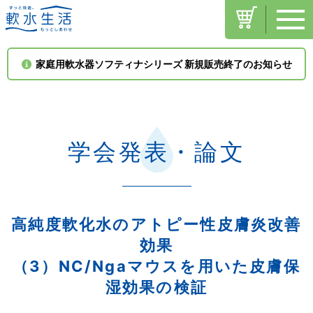
toggle
お問い合わせ
navigati
家庭用軟水器ソフティナシリーズ 新規販売終了のお知らせ
プライバシーポリシー
学会発表・論文
高純度軟化水のアトピー性皮膚炎改善
効果
（3）NC/Ngaマウスを用いた皮膚保
湿効果の検証