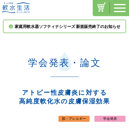
toggle
軟水生活通信販売
三浦工業株式会社
navigati
ご注文ページへ
家庭用軟水器ソフティナシリーズ 新規販売終了のお知らせ
お問い合わせ
プライバシーポリシー
学会発表・論文
アトピー性皮膚炎に対する
高純度軟化水の皮膚保湿効果
肌・アレルギー
学会発表